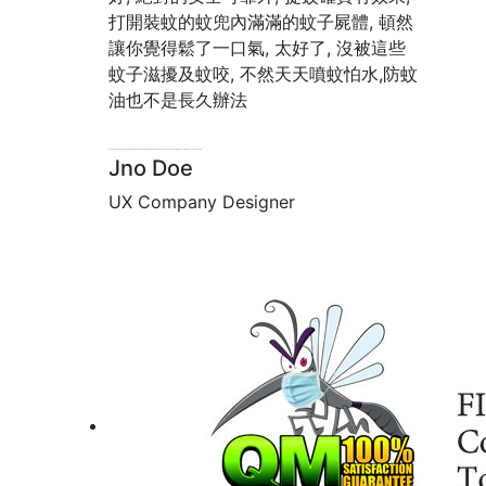
打開裝蚊的蚊兜內滿滿的蚊子屍體, 頓然
讓你覺得鬆了一口氣, 太好了, 沒被這些
蚊子滋擾及蚊咬, 不然天天噴蚊怕水,防蚊
油也不是長久辦法
香港滅蚊燈及滅蚊機公司,滅蚊器,戶外滅蚊機,太陽能滅蚊燈,滅蚊產品,石油氣滅蚊機,電滅蚊機,環保滅蚊器
QM戶外電黑光滅蚊機滅蚊器滅蚊燈 QM滅蚊機專家、QM殺蚊專家、電蚊機, PHILIPS滅蚊燈
Jno Doe
UX Company Designer