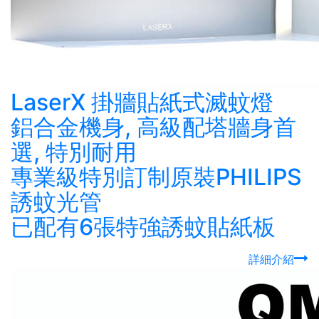
LaserX 掛牆貼紙式滅蚊燈
鋁合金機身, 高級配塔牆身首
選, 特別耐用
專業級特別訂制原裝PHILIPS
誘蚊光管
已配有6張特強誘蚊貼紙板
詳細介紹