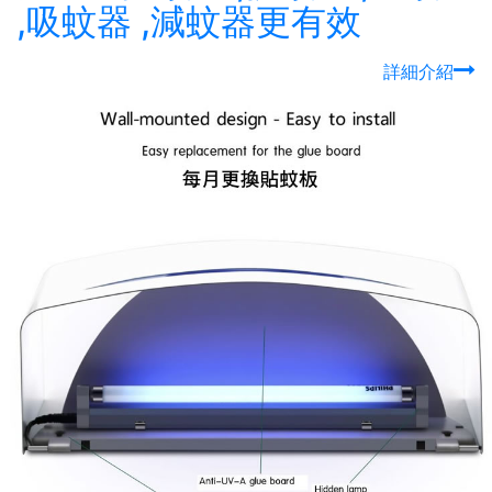
,吸蚊器 ,減蚊器更有效
詳細介紹