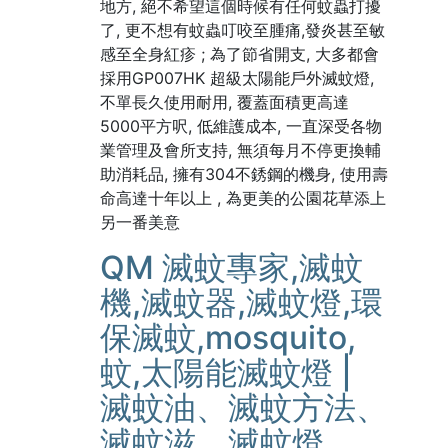
地方, 絕不希望這個時候有任何蚊蟲打擾
了, 更不想有蚊蟲叮咬至腫痛,發炎甚至敏
感至全身紅疹 ; 為了節省開支, 大多都會
採用GP007HK 超級太陽能戶外滅蚊燈,
不單長久使用耐用, 覆蓋面積更高達
5000平方呎, 低維護成本, 一直深受各物
業管理及會所支持, 無須每月不停更換輔
助消耗品, 擁有304不銹鋼的機身, 使用壽
命高達十年以上 , 為更美的公園花草添上
另一番美意
QM 滅蚊專家,滅蚊
機,滅蚊器,滅蚊燈,環
保滅蚊,mosquito,
蚊,太陽能滅蚊燈 |
滅蚊油、滅蚊方法、
滅蚊滋、滅蚊燈