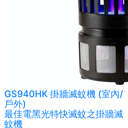
GS940HK 掛牆滅蚊機 (室內/
戶外)
最佳電黑光特快滅蚊之掛牆滅
蚊機