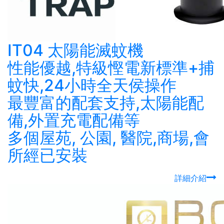
IT04 太陽能滅蚊機
性能優越,特級慳電新標準+捕
蚊快,24小時全天侯操作
最豐富的配套支持,太陽能配
備,外置充電配備等
多個屋苑, 公園, 醫院,商場,會
所經已安裝
詳細介紹