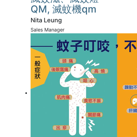
QM, 滅蚊機qm
Nita Leung
Sales Manager