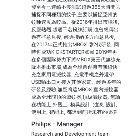
發至今已連續不停測試超過365天時間去
捕捉不同種類的蚊子,主要以捕捉亞州的
蚊種速度為較高。從2016年推出市場後,
反應熱烈,超過千名粉絲訂購,也曾經傳出
過有些意見後, 經過接納多方面意見後,
在2017年正式推出MBOX @2代研發, 同
時也成功KICKSTARTER眾籌,2019年再
在多個團隊努力下將MBOX第三代無線充
版本推出市場,成為全球首創擁有無線快
充之家用電滅蚊器, 充電手機之外還帶
USB輸出口可接入其他家電。經過多年的
研發及經驗,無疑將這MBOX 室內滅蚊器
成為全球問頂的滅蚊器,頂級滅蚊器, 無論
在功能上,外觀上, 模具設計, 油漆, 設計,
使用上, 智能上, 都達到前所未有的標準
Philips - Manager
Research and Development team