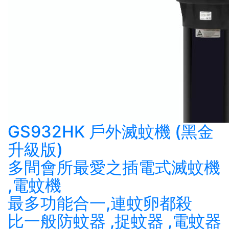
GS932HK 戶外滅蚊機 (黑金
升級版)
多間會所最愛之插電式滅蚊機
,電蚊機
最多功能合一,連蚊卵都殺
比一般防蚊器 ,捉蚊器 ,電蚊器